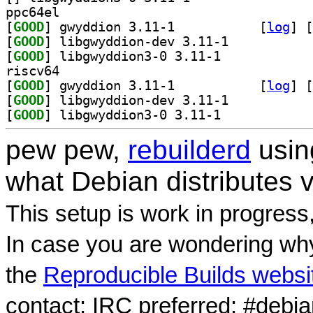
ppc64el
[
GOOD
] gwyddion 3.11-1		
 [
log
]
 [
[
GOOD
] libgwyddion-dev 3.11-1		
[
GOOD
] libgwyddion3-0 3.11-1		
riscv64
[
GOOD
] gwyddion 3.11-1		
 [
log
]
 [
[
GOOD
] libgwyddion-dev 3.11-1		
[
GOOD
] libgwyddion3-0 3.11-1		
pew pew,
rebuilderd
usi
what Debian distributes 
This setup is work in progress
In case you are wondering why
the
Reproducible Builds websi
contact: IRC preferred: #debi